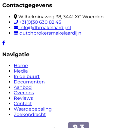
Contactgegevens
Wilhelminaweg 38, 3441 XC Woerden
+31(0)30 630 82 45
info@dbmakelaardij.nl
dutchbrokersmakelaardij.nl
Navigatie
Home
Media
In de buurt
Documenten
Aanbod
Over ons
Reviews
Contact
Waardebepaling
Zoekopdracht