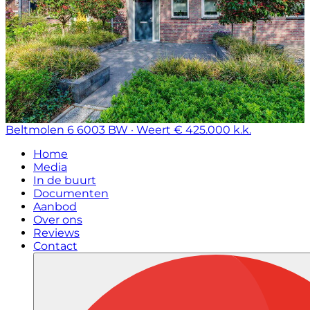
Beltmolen 6
6003 BW · Weert
€ 425.000 k.k.
Home
Media
In de buurt
Documenten
Aanbod
Over ons
Reviews
Contact