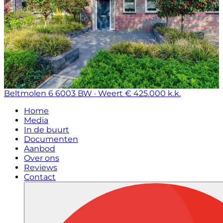
Beltmolen 6
6003 BW · Weert
€ 425.000 k.k.
Home
Media
In de buurt
Documenten
Aanbod
Over ons
Reviews
Contact